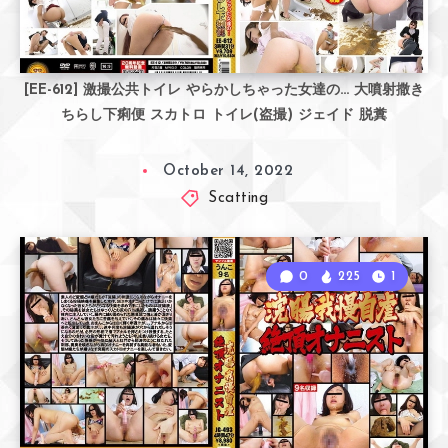
[EE-612] 激撮公共トイレ やらかしちゃった女達の… 大噴射撒き
ちらし下痢便 スカトロ トイレ(盗撮) ジェイド 脱糞
October 14, 2022
Scatting
0
225
1