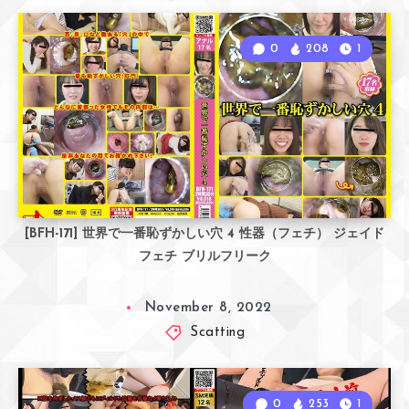
0
208
1
[BFH-171] 世界で一番恥ずかしい穴 4 性器（フェチ） ジェイド
フェチ ブリルフリーク
November 8, 2022
Scatting
0
253
1