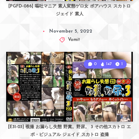
[PGFD-086] 嘔吐マニア 素人変態ゲロ女 ポアハウス スカトロ
ジェイド 素人
November 5, 2022
Vomit
0
147
1
[E31-03] 覗撮 お漏らし失態 野糞。野尿。 3 その他スカトロ エ
ボ・ビジュアル ジェイド スカトロ 盗撮