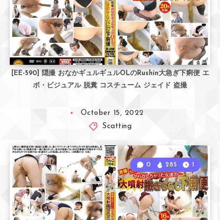
[EE-590] 隠撮 おなかギュルギュルOLのRushin大急ぎ下痢便 エ
ボ・ビジュアル 脱糞 コスチューム ジェイド 盗撮
October 15, 2022
Scatting
0
285
1