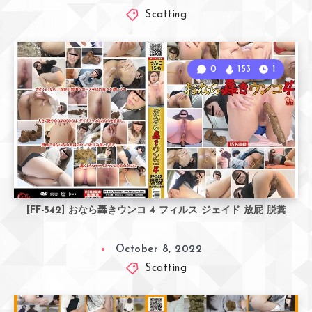
Scatting
0
153
1
[FF-542] おなら轟きウンコ 4 フィルス ジェイド 放屁 脱糞
October 8, 2022
Scatting