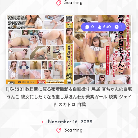
Scatting
0
640
1
[JG-522] 数日間に渡る密着撮影＆自画撮り 鳥居 杏ちゃんの自宅
うんこ 彼女にしたくなる癒し系ほんわか美糞ガール 脱糞 ジェイ
ド スカトロ 自我
November 16, 2022
Scatting