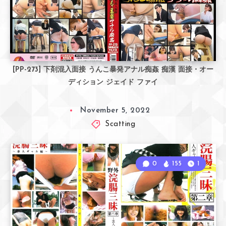
[PP-273] 下剤混入面接 うんこ暴発アナル痴姦 痴漢 面接・オー
ディション ジェイド ファイ
November 5, 2022
Scatting
0
155
1