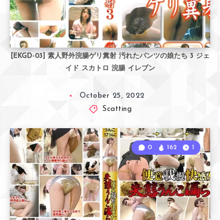
[EKGD-03] 素人野外浣腸ゲリ糞射 汚れたパンツの娘たち 3 ジェ
イド スカトロ 浣腸 イレブン
October 25, 2022
Scatting
0
162
1