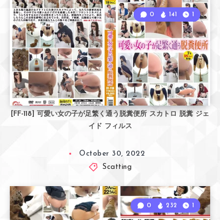
0
141
1
[FF-118] 可愛い女の子が足繁く通う脱糞便所 スカトロ 脱糞 ジェ
イド フィルス
October 30, 2022
Scatting
0
232
1