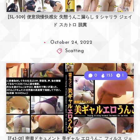
[SL-509] 便意我慢快感女 失態うんこ漏らし 2 シャリラ ジェイ
ド スカトロ 脱糞
October 24, 2022
Scatting
0
153
1
[F43-01] 密着ドキュメント 美ギャル エロうんこ フィルス ジェ