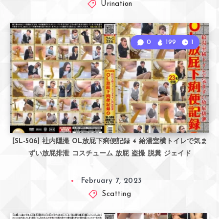
Urination
0
199
1
[SL-506] 社内隠撮 OL放屁下痢便記録 4 給湯室横トイレで気ま
ずい放屁排泄 コスチューム 放屁 盗撮 脱糞 ジェイド
February 7, 2023
Scatting