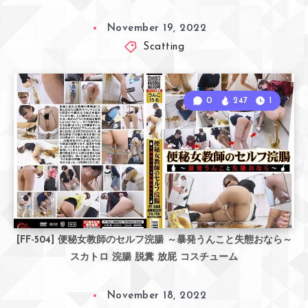
November 19, 2022
Scatting
0
247
1
[FF-504] 便秘女教師のセルフ浣腸 ～暴発うんこと失態おなら～
スカトロ 浣腸 脱糞 放屁 コスチューム
November 18, 2022