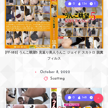
0
134
1
[FF-182] うんこ眺望5 見返り美人うんこ ジェイド スカトロ 脱糞
フィルス
October 8, 2022
Scatting
0
148
1