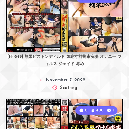
[FF-549] 無限ピストンディルド 気絶寸前拘束浣腸 オナニー フ
ィルス ジェイド 辱め
November 7, 2022
Scatting
0
400
1