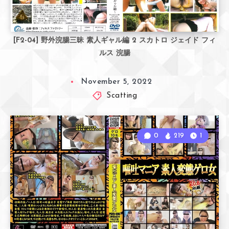
[F2-04] 野外浣腸三昧 素人ギャル編 2 スカトロ ジェイド フィ
ルス 浣腸
November 5, 2022
Scatting
0
219
1