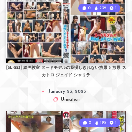
0
232
1
[SL-553] 絵画教室 ヌードモデルの我慢しきれない放尿 3 放尿 ス
カトロ ジェイド シャリラ
January 23, 2023
Urination
0
195
1