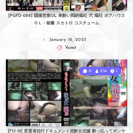
[PGFD-088] 隠撮営業OL 車酔い悶絶嘔吐 弐 嘔吐 ポアハウス
ＯＬ・秘書 スカトロ コスチューム
January 16, 2023
Vomit
0
234
1
[F33-01] 変質者凶行ドキュメント泥酔女浣腸 酔っ払ってボンヤ