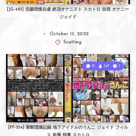
[JG-493] 浣腸我慢自虐 絶頂オナニスト スカトロ 自我 オナニー
ジェイド
October 13, 2022
Scatting
0
147
1
[FF-554] 禁断隠撮記録 地下アイドルのうんこ ジェイド フィル
ス 盗撮 脱糞 スカトロ