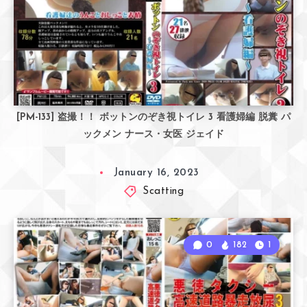
[PM-133] 盗撮！！ ボットンのぞき視トイレ 3 看護婦編 脱糞 パ
ックメン ナース・女医 ジェイド
January 16, 2023
Scatting
0
182
1