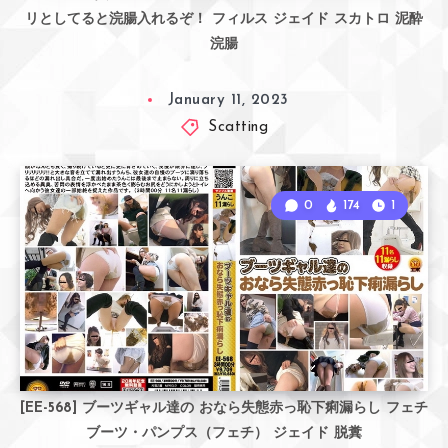
リとしてると浣腸入れるぞ！ フィルス ジェイド スカトロ 泥酔
浣腸
January 11, 2023
Scatting
0
174
1
[EE-568] ブーツギャル達の おなら失態赤っ恥下痢漏らし フェチ
ブーツ・パンプス（フェチ） ジェイド 脱糞